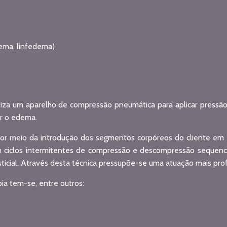
dema, linfedema)
iliza um aparelho de compressão pneumática para aplicar pressão
ir o edema.
or meio da introdução dos segmentos corpóreos do cliente em 
m ciclos intermitentes de compressão e descompressão sequencia
ticial. Através desta técnica pressupõe-se uma atuação mais pro
ia tem-se, entre outros: