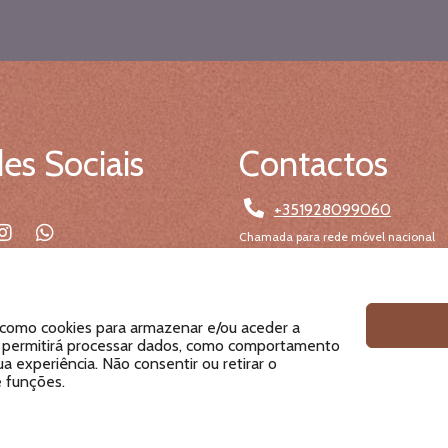
es Sociais
Contactos
+351928099060
Chamada para rede móvel nacional
geral@dermissima.pt
 como cookies para armazenar e/ou aceder a
as permitirá processar dados, como comportamento
a experiência. Não consentir ou retirar o
 funções.
Termos e Condições | Política de Privacidade