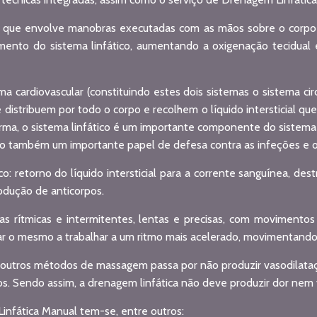
que envolve manobras executadas com as mãos sobre o corpo 
amento do sistema linfático, aumentando a oxigenação tecidual
ma cardiovascular (constituindo estes dois sistemas o sistema cir
 distribuem por todo o corpo e recolhem o líquido intersticial qu
orma, o sistema linfático é um importante componente do sistem
do também um importante papel de defesa contra as infeções e ou
o: retorno do líquido intersticial para a corrente sanguínea, des
rodução de anticorpos.
 rítmicas e intermitentes, lentas e precisas, com movimento
ular o mesmo a trabalhar a um ritmo mais acelerado, movimentando 
outros métodos de massagem passa por não produzir vasodilataçã
cos. Sendo assim, a drenagem linfática não deve produzir dor nem
infática Manual tem-se, entre outros: