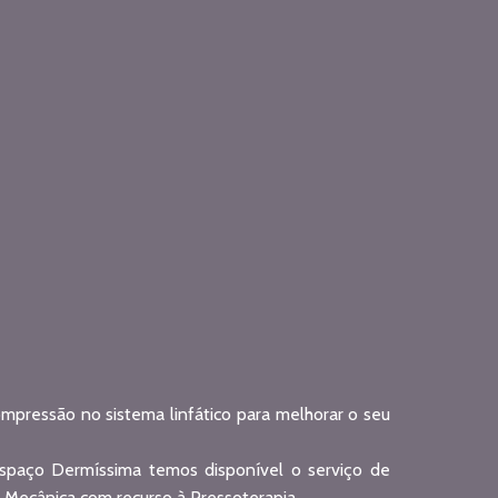
pressão no sistema linfático para melhorar o seu
espaço Dermíssima temos disponível o serviço de
 Mecânica com recurso à Pressoterapia.