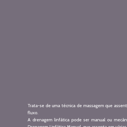
Trata-se de uma técnica de massagem que assenta
fluxo.
A drenagem linfática pode ser manual ou mecâni
Drenagem Linfática Manual, que assenta em várias 