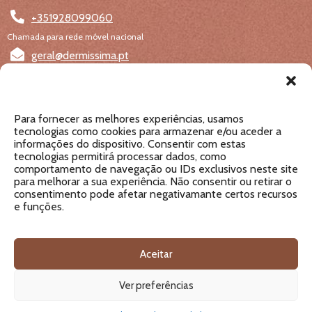
+351928099060
Chamada para rede móvel nacional
geral@dermissima.pt
Como chegar
Para fornecer as melhores experiências, usamos
Rua Dr. Luís Pereira da Costa, 5C, 2425-619 Monte
tecnologias como cookies para armazenar e/ou aceder a
informações do dispositivo. Consentir com estas
Redondo, Leiria
tecnologias permitirá processar dados, como
Obter direcções no mapa
comportamento de navegação ou IDs exclusivos neste site
para melhorar a sua experiência. Não consentir ou retirar o
consentimento pode afetar negativamante certos recursos
e funções.
Livro de Reclamações Online
Termos e Condições | Política de Privacidade
Aceitar
DERMÍSSIMA
© 2024 Todos os direitos reservados
Ver preferências