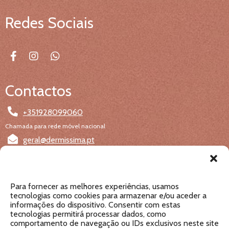
Redes Sociais
Contactos
+351928099060
Chamada para rede móvel nacional
geral@dermissima.pt
Como chegar
Para fornecer as melhores experiências, usamos
Rua Dr. Luís Pereira da Costa, 5C, 2425-619 Monte
tecnologias como cookies para armazenar e/ou aceder a
informações do dispositivo. Consentir com estas
Redondo, Leiria
tecnologias permitirá processar dados, como
Obter direcções no mapa
comportamento de navegação ou IDs exclusivos neste site