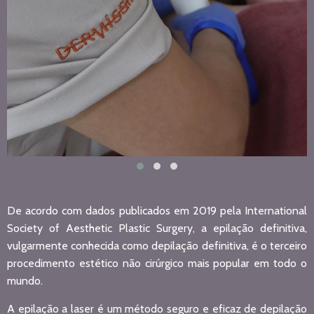
De acordo com dados publicados em 2019 pela International
Society of Aesthetic Plastic Surgery, a epilação definitiva,
vulgarmente conhecida como depilação definitiva, é o terceiro
procedimento estético não cirúrgico mais popular em todo o
mundo.
A epilação a laser é um método seguro e eficaz de depilação